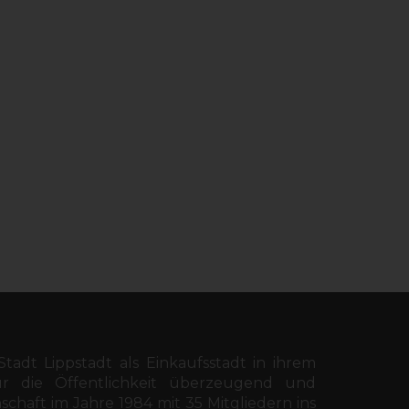
Stadt Lippstadt als Einkaufsstadt in ihrem
r die Öffentlichkeit überzeugend und
chaft im Jahre 1984 mit 35 Mitgliedern ins