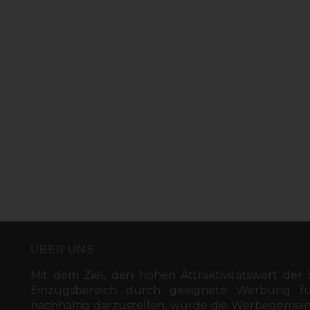
ÜBER UNS
Mit dem Ziel, den hohen Attraktivitätswert der 
Einzugsbereich durch geeignete Werbung fü
nachhaltig darzustellen, wurde die Werbegemeins