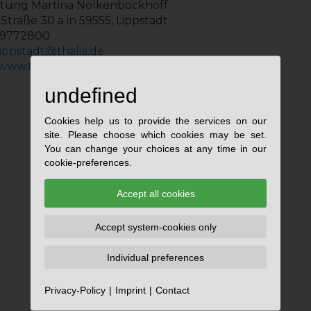
leitung Martina Nölkenbockhoff
Straße 30 a in 59555, Lippstadt
/9772800
.lippstadt@thalia.de
/www.thalia.de
undefined
Cookies help us to provide the services on our
site. Please choose which cookies may be set.
You can change your choices at any time in our
cookie-preferences.
Accept all cookies
Accept system-cookies only
Individual preferences
Privacy-Policy
Imprint
Contact