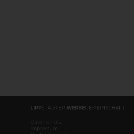
LIPP
STÄDTER
WERBE
GEMEINSCHAFT
Datenschutz
Impressum