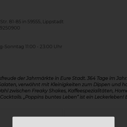
Str. 81-85 in 59555, Lippstadt
/9250900
-Sonntag 11:00 - 23:00 Uhr
freude der Jahrmärkte in Eure Stadt. 364 Tage im Jahr.
Salaten, verwöhnt mit Kleinigkeiten zum Dippen und ha
ie Wahl zwischen Freaky Shakes, Kaffeespezialitäten, 
d Cocktails. „Poppins buntes Leben“ ist ein Leckerleben!