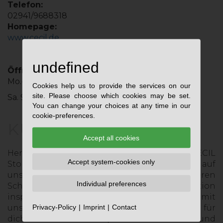
Telefon:
02941/9688318
Homepage:
www.cecil.de
undefined
Öffnungszeiten:
Mo.-Fr. 9:30 Uhr - 19:00 Uhr
Cookies help us to provide the services on our
site. Please choose which cookies may be set.
Sa. 9:30 Uhr - 18:00 Uhr
You can change your choices at any time in our
cookie-preferences.
KURZPORTRAIT
Accept all cookies
Herzlich Willkommen bei CECIL und im CECIL
Accept system-cookies only
Store, lass dich in unserem Store oder auf
unseren Social Media Seiten von unseren
Individual preferences
Schnitten und Styles der aktuellen Kollektion
inspirieren. Wir wünschen Dir viel Spaß mit
Privacy-Policy
Imprint
Contact
unserer Mode, die wir mit viel Leidenschaft für
dich machen und viel Spaß beim entdecken und