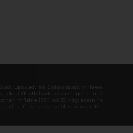
Stadt Lippstadt als Einkaufsstadt in ihrem
r die Öffentlichkeit überzeugend und
chaft im Jahre 1984 mit 35 Mitgliedern ins
haft auf die stolze Zahl von über 100