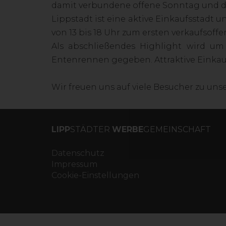
damit verbundene offene Sonntag und di
Lippstadt ist eine aktive Einkaufsstadt u
von 13 bis 18 Uhr zum ersten verkaufsoff
Als abschließendes Highlight wird u
Entenrennen gegeben. Attraktive Einkauf
Wir freuen uns auf viele Besucher zu u
LIPP
STÄDTER
WERBE
GEMEINSCHAFT
Datenschutz
Impressum
Cookie-Einstellungen