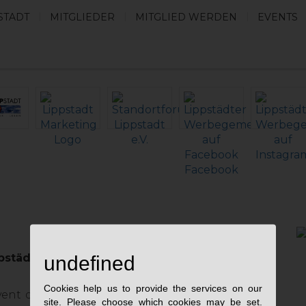
STADT
MITGLIEDER
MITGLIED WERDEN
EVENTS
03.04.2016
pstädter Lenz am 03. April.
undefined
Cookies help us to provide the services on our
ent des Jahres freuen, unser Entenrennen, der
site. Please choose which cookies may be set.